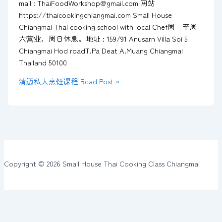
mail : ThaiFoodWorkshop@gmail.com 网站
https://thaicookingchiangmai.com Small House
Chiangmai Thai cooking school with local Chef周一至周
六营业，周日休息。地址 : 159/91 Anusarn Villa Soi 5
Chiangmai Hod roadT.Pa Deat A.Muang Chiangmai
Thailand 50100
清迈私人烹饪课程
Read Post »
Copyright © 2026 Small House Thai Cooking Class Chiangmai