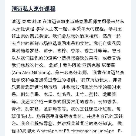
清迈私人烹饪课程
清迈 泰式 料理 在清迈参加由当地泰国厨师主厨带来的私
人烹饪课程 与家人朋友一起，享受半天的课程，学习烹
饪正宗的泰式美食。我们会从您的酒店接您，然后一起
去当地的新鲜市场挑选泰国水果和食材。我们自家花园
里种植着罗勒、茄子、青柠、香茅、香兰叶等等。您可
以从我们提供的50道菜中选择您喜欢的菜肴，或者告诉
我们您想吃什么。 您好！我叫阿姆·亚历克斯·尼蒂蓬
(Arm Alex Nitipong)，是一名烹饪老师。 我曾在清迈的烹
饪学校和酒店接受过专业的培训。 我在清迈长大，非常
乐意带您逛逛当地市场，并教您如何挑选当季的泰国水
果，例如芒果、木瓜、红毛丹、山竹、荔枝、龙眼等
等。我还会介绍一些泰式厨房常用的香草，例如香茅、
青柠、甜罗勒、圣罗勒等等。我的烹饪课是小班制，每
班仅限4人。您将亲手准备所有食材，并拥有自己的烹饪
台。我会全程指导您，并讲解菜肴背后的烹饪知识。 微
信 和我聊天 WhatsApp or FB Messenger or LineApp E-