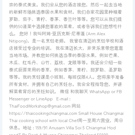
课
宗的泰式美食。我们会从您的酒店接您，然后一起去当地
程
的新鲜市场挑选泰国水果和食材。我们自家花园里种植着
罗勒、茄子、青柠、香茅、香兰叶等等。您可以从我们提
供的50道菜中选择您喜欢的菜肴，或者告诉我们您想吃什
么。 您好！我叫阿姆·亚历克斯·尼蒂蓬 (Arm Alex
Nitipong)，是一名烹饪老师。 我曾在清迈的烹饪学校和酒
店接受过专业的培训。 我在清迈长大，非常乐意带您逛逛
当地市场，并教您如何挑选当季的泰国水果，例如芒果、
木瓜、红毛丹、山竹、荔枝、龙眼等等。我还会介绍一些
泰式厨房常用的香草，例如香茅、青柠、甜罗勒、圣罗勒
等等。我的烹饪课是小班制，每班仅限4人。您将亲手准备
所有食材，并拥有自己的烹饪台。我会全程指导您，并讲
解菜肴背后的烹饪知识。 微信 和我聊天 WhatsApp or FB
Messenger or LineApp E-mail :
ThaiFoodWorkshop@gmail.com 网站
https://thaicookingchiangmai.com Small House Chiangmai
Thai cooking school with local Chef周一至周六营业，周日
休息。地址 : 159/91 Anusarn Villa Soi 5 Chiangmai Hod
roadT.Pa Deat A.Muang Chiangmai Thailand 50100