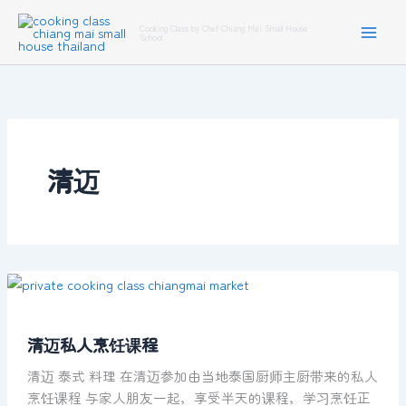
Skip
Cooking Class by Chef Chiang Mai Small House
to
School
content
清迈
清
迈
私
清迈私人烹饪课程
人
烹
清迈 泰式 料理 在清迈参加由当地泰国厨师主厨带来的私人
饪
烹饪课程 与家人朋友一起，享受半天的课程，学习烹饪正